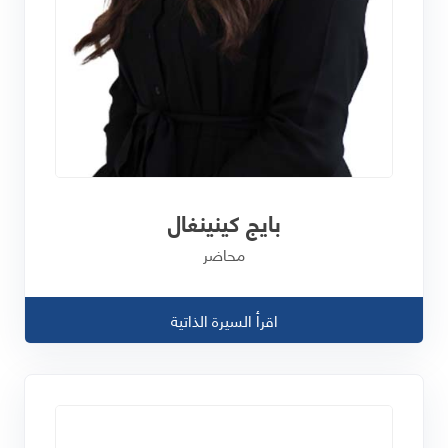
بايج كينينغال
محاضر
اقرأ السيرة الذاتية