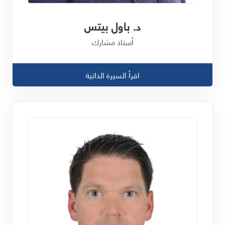
د. باول بيتس
أستاذ مشارك
اقرأ السيرة الذاتية