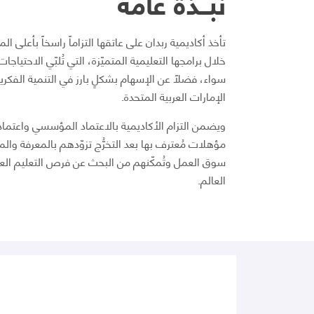
نبــذة عامة
تأخذ أكاديمية ربدان على عاتقها التزاماً راسخاً بأعلى ال
خلال برامجها التعليمية المتميّزة، التي تُلبّي الاحتياجا
سواء، فضلاً عن الإسهام بشكلٍ بارز في التنمية الفكري
الإمارات العربية المتحدة.
ويضمن التزام الأكاديمية بالاعتماد المؤسسي واعتما
مؤهلات مُعترف بها بعد التخرُّج تزوّدهم بالمعرفة والم
سوق العمل وتُمكّنهم من البحث عن فرص التعليم العا
العالم.