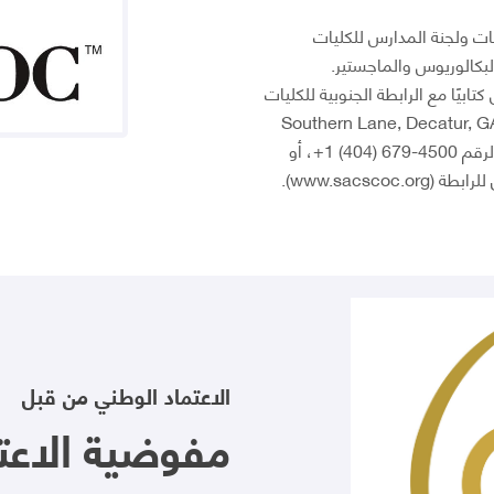
يات ولجنة المدارس للكليات
ي والبكالوريوس والماجستير.
ابيًا مع الرابطة الجنوبية للكليات
يات على العنوان 1866 Southern Lane, Decatur, GA 30033-
4097، الولايات المتحدة الأمريكية، أو بالاتصال على الرقم 4500-679 (404) 1+، أو
www.sacsc).
الاعتماد الوطني من قبل
مفوضية الاعتم