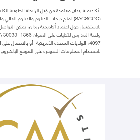
لأكاديمية ربدان معتمدة من قِبل الرابطة الجنوبية للكل
(SACSCOC) لمنح درجات الدبلوم والدبلوم العال
للاستفسار حول اعتماد أكاديمية ربدان، يمكن التواصل كت
ولجنة المدارس للكل
باستخدام المعلومات المتوفرة على الموقع الإلكتروني للرابطة (oc.org