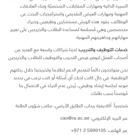
السيرة الذاتية ومهارات المقابلات الشخصيّة وبناء العلاقات
المهنية ومهارات العرض التقديمي واستراتيجيات البحث عن
الوظائف. يقود هذه الورش مستشارين وظيفيين وخبراء
متخصصين وهي مُصمّمة لمساعدة الطلاب والخريجين على تعزيز
مهاراتهم وجاهزيتهم المهنية.
خدمات التوظيف والتدريب:
لدينا شراكات واسعة مع العديد من
أصحاب العمل لتوفير فرص التدريب والتوظيف للطلاب والخريجين.
نحن متواجدون دائماً لتقديم الدعم لطلابنا ولخريجينا خلال رحلتهم
الوظيفية. في حال كانت لديك أي أسئلة أو كنت ترغب في تحديد
موعد لجلسة إرشاد وظيفي، يُرجى عدم التردّد في الاتصال بنا
مُوضحاً سبب طلبك.
شخصياً: أكاديمية ربدان، الطابق الأرضي، مكتب شؤون الطلبة
عبر البريد الإلكتروني:
cso@ra.ac.ae
عبر الهاتف: 5999105 2 971+