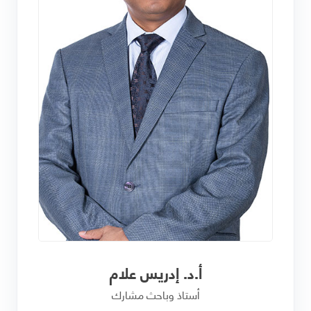
أ.د. إدريس علام
أستاذ وباحث مشارك