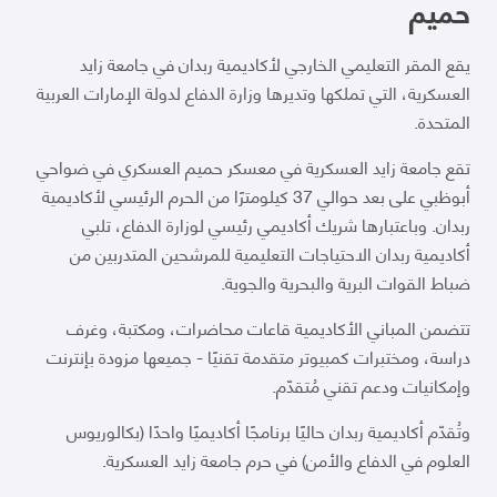
حميم
يقع المقر التعليمي الخارجي لأكاديمية ربدان في جامعة زايد
العسكرية، التي تملكها وتديرها وزارة الدفاع لدولة الإمارات العربية
المتحدة.
تقع جامعة زايد العسكرية في معسكر حميم العسكري في ضواحي
أبوظبي على بعد حوالي 37 كيلومترًا من الحرم الرئيسي لأكاديمية
ربدان. وباعتبارها شريك أكاديمي رئيسي لوزارة الدفاع، تلبي
أكاديمية ربدان الاحتياجات التعليمية للمرشحين المتدربين من
ضباط القوات البرية والبحرية والجوية.
تتضمن المباني الأكاديمية قاعات محاضرات، ومكتبة، وغرف
دراسة، ومختبرات كمبيوتر متقدمة تقنيًا - جميعها مزودة بإنترنت
وإمكانيات ودعم تقني مُتقدّم.
وتُقدّم أكاديمية ربدان حاليًا برنامجًا أكاديميًا واحدًا (بكالوريوس
العلوم في الدفاع والأمن) في حرم جامعة زايد العسكرية.