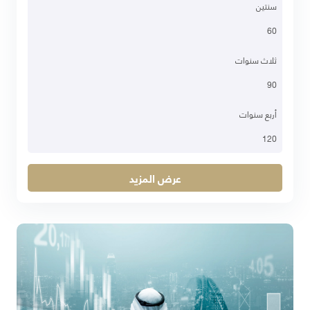
سنتين
60
ثلاث سنوات
90
أربع سنوات
120
عرض المزيد