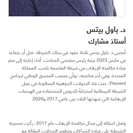
د. باول بيتس
أستاذ مشارك
أمضى د. باول بيتس ثلاثة عقود في سلك الشرطة، قبل أن يتقاعد
في مارس 2023 برتبة رئيس مفتشي المباحث، أثناء إعارته إلى مقر
قيادة مكافحة الإرهاب في شرطة العاصمة بلندن، المملكة
المتحدة. وفي آخر مناصبه، تولّى منصب المنسق الوطني لبرنامج
Prevent، حيث قاد التحولات الجوهرية المطلوبة في عمل
الشرطة البريطانية استجابةً للدروس المستفادة من الهجمات
الإرهابية التي شهدتها البلاد بين عامي 2017 و2020.
وقبل انتقاله إلى مجال مكافحة الإرهاب عام 2017، ركّزت مسيرته
الشرطية على قيادة الشراكات وتطوير التدخلات الفعّالة مع