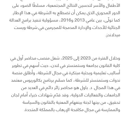
الأطفال والأسر لتحسين النتائج المجتمعية، مسلطًا الضوء على
الدور المحوري الذي يمكن أن تضطلع به الشرطة في هذا الإطار.
كما تولّى، بين عامي 2013 و2016، مسؤولية تنفيذ برامج العدالة
الجنائية للأحداث والإدارة المدمجة للمجرمين في شرطة ويست
ميدلاندز.
وخلال الفترة من 2023 إلى 2025، شغل منصب محاضر أول في
كلية القانون بجامعة وستمنستر في لندن، حيث أسهم في تطوير
أساليب تعليمية وبحثية مبتكرة في مجال الشرطة، وأطلق منصة
ندوات وستمنستر للشرطة، كما صمّم برنامج بكالوريوس معتمد
في هذا المجال. د. باول هو محاضر زائر دائم في العديد من
الجامعات والفعاليات الدولية، وقد قدّم شهادات خبراء أمام لجان
تحقيق، من بينها لجنة بينغهام المعنية بالقانون والسياسة
والممارسة في مجال مكافحة الإرهاب بالمملكة المتحدة.