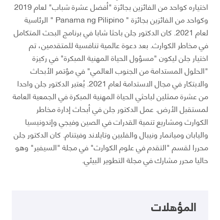
اختياره كواحد من الفائزين بجائزة "أفضل عشرة شباب" لعام 2019
وكواحد من الفائزين بجائزة " Panama ng Pilipino " الرئاسية
لعام 2021. كان الدكتور جلن باحثا شابا في برنامج البحث المتكامل
في مخاطر الكوارث. بعد دعوة عالمية تنافسية للمتقدمين، تم
اختيار جلن ليكون "مسؤول الحياة المهنية المبكرة" في ركيزة
"الحلول المستدامة من الجنوب العالمي" في مؤتمر الأبحاث
والابتكار في مجال الاستدامة لعام 2021. يُعتبر الدكتور جلن واحدا
من عشرة ممثلين لباحثي الحياة المهنية المبكرة في الجمعية العامة
لمستقبل الأرض. عمل الدكتور جلن في أبحاث إدارة مخاطر
الكوارث ومشاريع تنمية القدرات في الصين وفيجي وإندونيسيا
واليابان وميانمار ونيبال والفلبين وتايلاند وفيتنام. كان الدكتور جلن
محررا لقسم "التقدم في علوم الكوارث" في مجلة "السيفير" وهو
حاليا محرر مشارك في مجلة التطوير البيئي.
المؤهلات