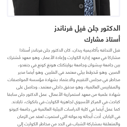
الدكتور جلن فيل فرناندز
أستاذ مشارك
قبل التحاقه بأكاديمية ربدان، كان الدكتور جلن فرناندز أستاذا
مشاركا في معهد إدارة الكوارث وإعادة الأعمار، وهو معهد مُشترك
بين جامعة سِشوان وجامعة بوليتكنك هونغ كونع في جنغدو،
الصين. وهو مُخطِط بيئي معتمد في الفلبين. وهو أيضا مدير
مخاطر في مجلس التقييم والاعتماد بشهادة مؤسسة المواصفات
والمقاييس العالمية، وهو مدقق داخلي معتمد، وحاصل على
شهادة علمية من معهد استمرارية الأعمال. عمل الدكتور جلن سابقا
كباحث في المركز الأسيوي لجاهزية الكوارث في بانكوك، تايلاند.
كما عمل أيضا في كلية الدراسات البيئية العالمية في جامعة كيوتو
في اليابان. أدت أبحاثه ودعواته التي استمرت لعقد من الزمان
والمتعلقة بمشاركة الشباب في الحد من مخاطر الكوارث إلى