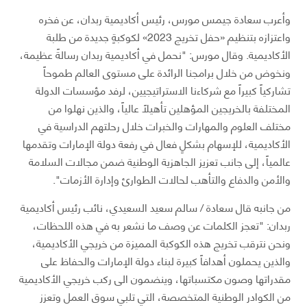
وأعرب سعادة جيمس مورس، رئيس أكاديمية ربدان، عن فخره
واعتزازه بتنظيم «حفل تخريج 2023» لكوكبةٍ جديدة من طلبة
الأكاديمية. وقال مورس: "نحمل في أكاديمية ربدان رسالةً عظيمة،
ونخوض من خلال برامجنا الرائدة على مستوى العالم طموحاً
تشاركياً كبيراً مع شركاءنا الاستراتيجيين، لرفد مؤسسات الدولة
المختلفة بالخريجين المؤهلين تأهيلاً عالياً، والذين نهلوا من
مختلف العلوم والمهارات والخبرات خلال رحلتهم الدراسية في
الأكاديمية، للإسهام بشكلٍ فعال في رفعة دولة الإمارات وتقدمها
عالمياً، إلى جانب تعزيز الجاهزية الوطنية ضمن مجالات السلامة
والأمن والدفاع والتأهب لحالات الطوارئ وإدارة الأزمات".
من جانبه قال سعادة / سالم سعيد السعيدي، نائب رئيس أكاديمية
ربدان: "تعجز الكلمات عن وصف ما نشعر به في هذه اللحظات،
ونحن نترقب تخريج هذه الكوكبة المميزة من خريجي الأكاديمية،
والذين يحملون أهدافاً كبيرة لبناء دولة الإمارات والحفاظ على
مقدراتها وصون مكتسباتها، وينضمون الى ركب خريجي الأكاديمية
من الكوادر الوطنية المتخصصة، التي تلبي سوق العمل وتعزز