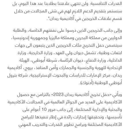
القدرات التنافسية. ولن تنتهي علاقتنا بطلابنا عند هذا اليوم، بل
سنستمر بتقديم الدعم اللازم لهم في شتى المجالات من خلال
قسم علاقات الخريجين في أكاديمية ربدان".
وإلى جانب الخريجين الذين درسوا على نفقتهم الخاصة، والطلبة
الدوليين من مملكة البحرين ومملكة ماليزيا وجمهورية إندونيسيا،
سيتضمن حفل التخريج مئات الخريجين الذين يتبعون الى جهات
ابتعاث وطنية، تشمل ديوان ولي العهد، وزارة الخارجية، وزارة
الداخلية، وزارة الدفاع، ديوان الرئاسة، شرطة أبوظبي، الهيئة
الإتحادية للهوية والجنسية والجمارك وأمن المنافذ، بروج، أكاديمية
ربدان، مركز الإمارات للدراسات والبحوث الإستراتيجية، شركة بترول
أبوظبي الوطنية (أدنوك).
ويأتي «حفل تخريج أكاديمية ربدان 2023» بالتزامن مع حصول
الأكاديمية على العديد من الجوائز العالمية في المجالات الأكاديمية
والبحثية والإدارية المختلفة، إلى جانب مرور 10 أعوام على
تأسيسها، وتحقيقها إنجازات رائدة في إطار تنفيذها للبرامج
الأكاديمية المختلفة وبرامج تطوير القدرات والتدريب المهني