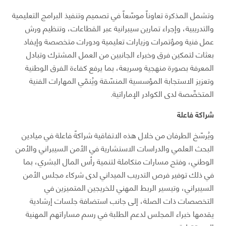
وتشمل المذكرة تعاوناً موسّعاً في تصميم وتنفيذ البرامج التعليمية
والتدريبية، وإجراء تمارين سيبرانية عبر القطاعات، وتنظيم ورش
عمل فنية ومؤتمرات وزيارات تعليمية ودورات متخصصة وإيفاد
بعثات لتمكين فرق وخبراء الجانبين من العمل المشترك وتبادل
المعرفة بصورة منهجية وسريعة، بما يرفع كفاءة الفرق الوطنية
وتعزيز الاستجابة المؤسسية المنسّقة ويُنمّي المهارات الفنية
المتخصِّصة لدى الكوادر الإماراتية.
شراكة فاعلة
ويُرسّخ الطرفان من خلال هذه الاتفاقية شراكةً فاعلة في ميادين
البحث العلمي والدراسات الاستشارية في الأمن السيبراني والأمن
الوطني، وفتح مسارات متكاملة لتنمية رأس المال البشري، بما
في ذلك توفير فرص التدريب الميداني لدى شركاء مجلس الأمن
السيبراني، وتيسير الربط المهني للخريجين المتميزين في
التخصصات ذات الصلة، إلى جانب استضافة جلسات إرشادية
يقدمها خبراء المجلس لدعم الطلبة في رسم مساراتهم المهنية