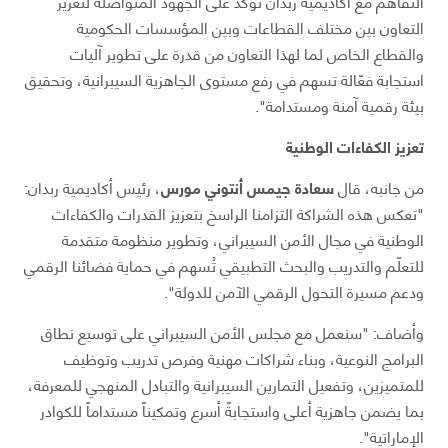
التفاهم مع أكاديمية ربدان تؤكد على الجهود المتواصلة لتعزيز
التعاون بين مختلف القطاعات وبين المؤسسات الحكومية
والقطاع الخاص لما لهذا التعاون من قدرة على تطوير آليات
استجابة فعّالة تسهم في رفع مستوى الجاهزية السيبرانية، وتحقيق
بيئة رقمية آمنة ومستدامة".
تعزيز الكفاءات الوطنية
من جانبه، قال
سعادة جيمس أنتوني مورس
، رئيس أكاديمية ربدان:
"تعكس هذه الشراكة التزامنا الراسخ بتعزيز القدرات والكفاءات
الوطنية في مجال الأمن السيبراني، وتطوير منظومة متقدمة
للتعلّم والتدريب والبحث التطبيقي تُسهم في حماية فضائنا الرقمي
ودعم مسيرة التحول الرقمي الآمن للدولة".
وأضاف: "سنعمل مع مجلس الأمن السيبراني على توسيع نطاق
البرامج النوعية، وبناء شراكات مهنية وفرص تدريب وتوظيف
للمتميزين، وتفعيل التمارين السيبرانية والتبادل المنهجي للمعرفة،
بما يضمن جاهزية أعلى واستجابةً أسرع وتمكيناً مستداماً للكوادر
الإماراتية".