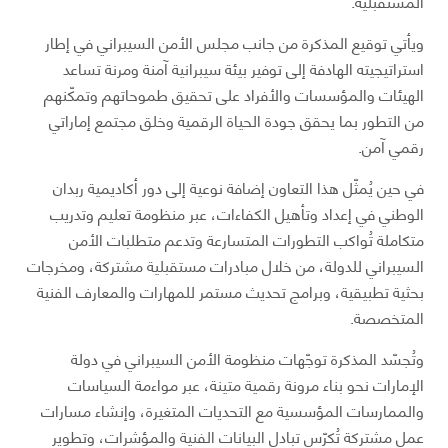
المستقبلية.
ويأتي توقيع المذكرة من جانب مجلس الأمن السيبراني في إطار
استراتيجيته الهادفة إلى توفير بيئة سيبرانية آمنة ومرنة تساعد
الهيئات والمؤسسات والأفراد على تحقيق طموحاتهم وتمكّنهم
من التطور بما يحقق جودة الحياة الرقمية وخلق مجتمع إماراتي
رقمي آمن.
في حين يُمثّل هذا التعاون إضافة نوعية إلى دور أكاديمية ربدان
الوطني في إعداد وتأهيل الكفاءات، عبر منظومة تعليم وتدريب
متكاملة تُواكب التطورات المتسارعة وتدعم متطلبات الأمن
السيبراني للدولة، من خلال مبادرات مستقبلية مشتركة، ومخرجات
بحثية تطبيقية، وبرامج تحديث مستمر للمهارات والمعارف الفنية
المتخصصة.
وتُجسّد المذكرة توجّهات منظومة الأمن السيبراني في دولة
الإمارات نحو بناء مرونة رقمية متينة، عبر مواءمة السياسات
والممارسات المؤسسية مع التحديات المتغيرة، وإنشاء مسارات
عمل مشتركة تُكرّس تبادل البيانات الفنية والمؤشرات، وتطوير