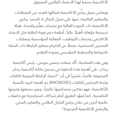
الأكاديمية رسمياً لهذا الاعتماد العالمي المرموق.
ويعكس قبول ترشُّح الأكاديمية امتثالها للعديد من المتطلبات
والمعايير العالمية، منها على سبيل المثال لا الحصر: برامج
الأكاديمية ذات الجودة العالية مع مخرجات تعلُّم واضحة، هيئة
تدريسية مؤهلة تأهيلاً عالياً، أنظمة دعم قوية للطلبة مثل الارشاد
الأكاديمي وخدمات التوظيف، الفعالية المؤسسية وعمليات
التحسين المستمرة، فضلاً عن الالتزام بمعايير الرابطة ذات الصلة
بالحوكمة والتخطيط المؤسسي وجودة التعليم.
وفي هذه المناسبة، أكَّد سعادة جيمس مورس، رئيس أكاديمية
ربدان، على أهمية هذه الخطوة في ترسيخ مكانة أكاديمية ربدان
المرموقة عالمياً، مُشيراً الى أن: "اعتماد الرابطة الجنوبية للكليات
ولجنة المدارس للكليات (SACSCOC) ذو أهمية كبيرة بالنسبة
للأكاديمية، فهو يعكس مصداقيتها عالمياً، ويعزز سمعتها وميزتها
التنافسية، كما يُمهِّد الطريق أمام شراكات استراتيجية مع جامعات
عالمية أخرى من خلال برامج التبادل الطلابي والتعاون البحثي
والبرامج الأكاديمية المزدوجة".