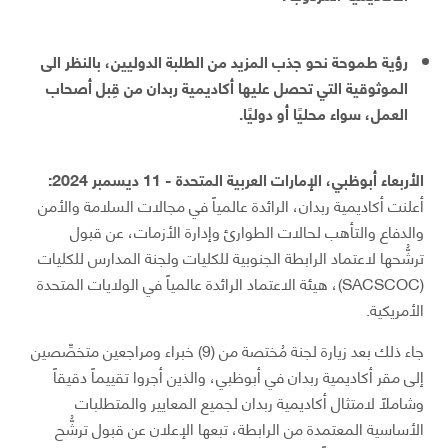
رؤية طموحة نحو جذب المزيد من الطلبة الدوليين، بالنظر الى
الموثوقية التي تحصل عليها أكاديمية ربدان من قِبل أصحاب
العمل، سواء محليًا أو دوليًا.
الأربعاء أبوظبي، الإمارات العربية المتحدة - 11 ديسمبر 2024:
أعلنت أكاديمية ربدان، الرائدة عالمياً في مجالات السلامة والأمن
والدفاع والتأهب لحالات الطوارئ وإدارة الأزمات، عن قبول
ترشُّحها لاعتماد الرابطة الجنوبية للكليات ولجنة المدارس للكليات
(SACSCOC)، هيئة الاعتماد الرائدة عالمياً في الولايات المتحدة
الأمريكية.
جاء ذلك بعد زيارة لجنة مُختصة من (9) خبراء ومراجعين متخصِّصين
إلى مقر أكاديمية ربدان في أبوظبي، والذين أجروا تقييماً دقيقاً
وشاملاً لامتثال أكاديمية ربدان لجميع المعايير والمتطلبات
الأساسية المعتمدة من الرابطة، تبعها الإعلان عن قبول ترشُّح