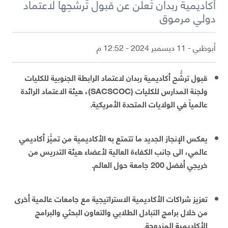
أكاديمية ربدان تُعلن عن قبول تَرشُّحِها لاعتماد
دولي مرموق
أبوظبي - 11 ديسمبر 2024 - 12:52 م
قبول ترشُّح أكاديمية ربدان لاعتماد الرابطة الجنوبية للكليات
ولجنة المدارس للكليات (SACSCOC)، هيئة الاعتماد الرائدة
عالمياً في الولايات المتحدة الأمريكية.
يعكس الإنجاز الجديد ما تتمتع به الأكاديمية من تميُّز أكاديمي
عالمي، الى جانب الكفاءة العالية لأعضاء هيئة التدريس من
خريجي أفضل 200 جامعة حول العالم.
تعزيز شراكات الأكاديمية الاستراتيجية مع جامعات عالمية أخرى
من خلال برامج التبادل الطلابي والتعاون البحثي والبرامج
الأكاديمية المزدوجة.