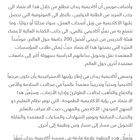
وأضاف مورس أن أكاديمية ربدان تتطلع من خلال هذا الاعتماد الى
جذب المزيد من الطلبة الدوليين، بالنظر الى الموثوقية التي تحصل
عليها الأكاديمية من قِبل أصحاب العمل، سواء محليًا أو دوليًا، وما
تتمتع به من تميُّز أكاديمي عالمي، الى جانب الكفاءة العالية لأعضاء
هيئة التدريس من خريجي أفضل 200 جامعة حول العالم، موضِّحاً
الميّزة التي يمنحها هذا الاعتماد حيثُ يُمكن طلاب المؤسسات
المعتمدة نقل وتحويل ساعاتهم الدراسية بسهولة أكبر إلى جامعات
معتمدة أخرى حول العالم.
وتسعى أكاديمية ربدان في إطار رؤيتها الاستراتيجية بأن تكون مرجعاً
أكاديمياً وبحثياً وتدريبياً معتمداً عالمياً في مجالات السلامة والأمن
والدفاع والتأهب لحالات الطوارئ وإدارة الأزمات، وسيُعزِّز هذا
الاعتماد من رؤية الأكاديمية الطموحة، التي توفر نظام التعليم ذو
المنهج المزدوج، الأكاديمي والمهني، حيث الاعتراف بالتعلم
والخبرات السابقة وتوفير الشهادات والساعات المعتمدة والقابلة
للتحويل من مسار إلى مسار ومن وظيفة إلى أخرى.
وتُمثِّل هذه الخطوة علامة فارقة في مسيرة أكاديمية ربدان تُمهِّدُ