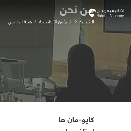
من نحن
الرئيسية
الشؤون الأكاديمية
هيئة التدريس
كايو-مان ها
أستاذ مساعد