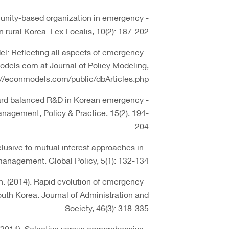
munity-based organization in emergency
rural Korea. Lex Localis, 10(2): 187-202.
el: Reflecting all aspects of emergency
els.com at Journal of Policy Modeling,
p://econmodels.com/public/dbArticles.php
ward balanced R&D in Korean emergency
nagement, Policy & Practice, 15(2), 194-
204.
clusive to mutual interest approaches in
nagement. Global Policy, 5(1): 132-134.
. (2014). Rapid evolution of emergency
th Korea. Journal of Administration and
Society, 46(3): 318-335.
2014). Selective versus comprehensive