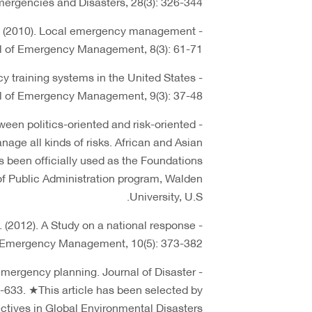
ergencies and Disasters, 28(3): 326-344.
g. (2010). Local emergency management
al of Emergency Management, 8(3): 61-71.
y training systems in the United States
l of Emergency Management, 9(3): 37-48.
ween politics-oriented and risk-oriented
age all kinds of risks. African and Asian
as been officially used as the Foundations
of Public Administration program, Walden
University, U.S.
(2012). A Study on a national response
f Emergency Management, 10(5): 373-382.
l emergency planning. Journal of Disaster
633. ★This article has been selected by
tives in Global Environmental Disasters.