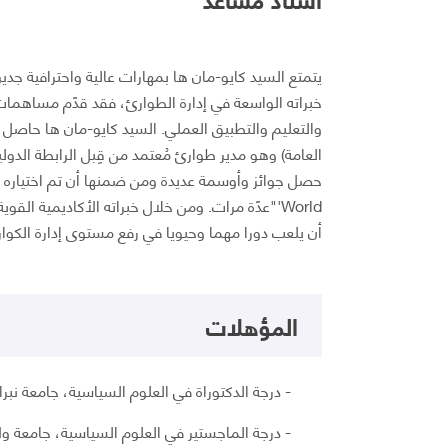
يتمتع السيد كايو-مان ها بمهارات عالية واحترافية جدير
خبراته الواسعة في إدارة الطوارئ، فقد قدًم مساهما
والتعليم والتطبيق العملي. السيد كايو-مان ها حاصل ع
العامة) وهو مدير طوارئ مُعتمد من قِبل الرابطة الدولية
World'"عدًة مرات. ومن خلال خبراته الأكاديمية القو
أن يلعب دورا مهما وحيويا في رفع مستوى إدارة الكوا
المؤهلات
- درجة الدكتوراة في العلوم السياسية، جامعة نبراسكا
- درجة الماجستير في العلوم السياسية، جامعة ولاية ا