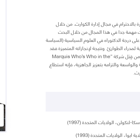
ة بالاحترام في مجال إدارة الكوارث. من خلال
ت مهمة جدا في هذا المجال من خلال البحث
لى درجة الدكتوراه في العلوم السياسية (السياسة
 لمدراء الطوارئ. ونتيجة لإنجازاته المتميزة فقد
حصل جوائز وأوسمة عديدة ومن ضمنها أن تم اختياره من قِبَل شركة “Marquis Who’s Who in the
ية والواسعة والتزامه بتعزيز الجاهزية، فإنه استطاع
رث.
-لنكولن، الولايات المتحدة (1997)
يوا، الولايات المتحدة (1993)