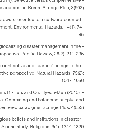
agement in Korea. SpringerPlus, 3(602).
ardware-oriented to a software-oriented
ent. Environmental Hazards, 14(1): 74-
85.
 globalizing disaster management in the
spective. Pacific Review, 28(2): 211-235.
e instinctive and 'learned' beings in the
ive perspective. Natural Hazards, 75(2):
1047-1056.
Nam, Ki-Hun, and Oh, Hyeon-Mun (2015).
a: Combining and balancing supply- and
ntered paradigms. SpringerPlus, 4(653).
gious beliefs and institutions in disaster
 case study. Religions, 6(4): 1314-1329.