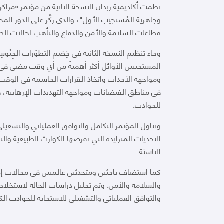
نظمت أكاديمية ربدان النسخة الثانية من مؤتمر «مراكز
وجاهزية المُستجيب الأول"، والذي ركَّز على الدور الم
قطاعات السلامة والأمن والدفاع والتأهب لحالات الطو
وجاء تنظيم النسخة الثانية في خِضَم التطوّرات الجِيُوسِي
المستجيبين الأوائل أكثر أهميةً من أي وقت مضى في
ومواجهة الأحداث واتخاذ القرارات الحاسمة في الوقت ا
في مناطق الفيضانات ومواجهة التهديدات الإرهابية، ف
للحوادث.
وتناول المؤتمر التكامل والتوافق العملياتي والتشغي
التحديات المتزايدة التي تفرضها الكوارث الطبيعية وال
الناشئة.
كما استضاف باحثين ومتحدثين عالميين في مجالات إدا
والسلامة والأمن. وتم تحليل دراسات الحالة لاستخلاص
والتوافق العملياتي والتشغيلي للاستجابة للحوادث الك