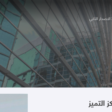
ي
ز التميز