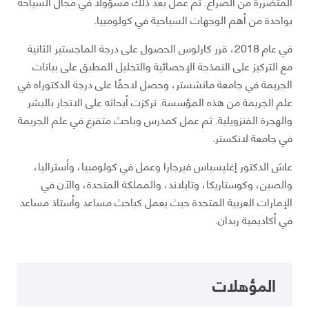
المتضررة من الصراع. ثم عمل بعد ذلك مسؤولاً في مجال السياحة
بواحدة من أهم الوجهات السياحية في كولومبيا.
في عام 2018، قرر كارلوس الحصول على درجة الماجستير الثانية
مع التركيز على النمذجة الإحصائية والتحليل المطبق على بيانات
الجريمة في جامعة مانشستر، وحصل لاحقًا على درجة الدكتوراه في
علم الجريمة من هذه المؤسسة. تركزت أبحاثه على الاتجار بالبشر
والهجرة الفنزويلية. ثم عمل كمدرس وباحث متفرغ في علم الجريمة
في جامعة لانكستر.
عاش الدكتور إغليسياس فيرجارا وعمل في كولومبيا، وأستراليا،
والصين، وكوستاريكا، وتايلاند، والمملكة المتحدة، والآن في
الإمارات العربية المتحدة حيث يعمل كباحث مساعد وأستاذ مساعد
في أكاديمية ربدان.
المؤهلات