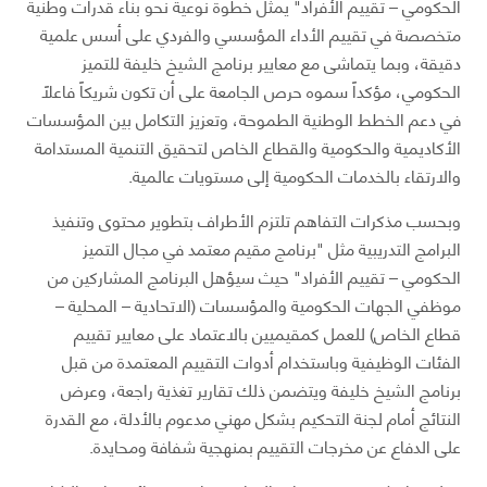
الحكومي – تقييم الأفراد" يمثل خطوة نوعية نحو بناء قدرات وطنية
متخصصة في تقييم الأداء المؤسسي والفردي على أسس علمية
دقيقة، وبما يتماشى مع معايير برنامج الشيخ خليفة للتميز
الحكومي، مؤكداً سموه حرص الجامعة على أن تكون شريكاً فاعلاً
في دعم الخطط الوطنية الطموحة، وتعزيز التكامل بين المؤسسات
الأكاديمية والحكومية والقطاع الخاص لتحقيق التنمية المستدامة
والارتقاء بالخدمات الحكومية إلى مستويات عالمية.
وبحسب مذكرات التفاهم تلتزم الأطراف بتطوير محتوى وتنفيذ
البرامج التدريبية مثل "برنامج مقيم معتمد في مجال التميز
الحكومي – تقييم الأفراد" حيث سيؤهل البرنامج المشاركين من
موظفي الجهات الحكومية والمؤسسات (الاتحادية – المحلية –
قطاع الخاص) للعمل كمقيميين بالاعتماد على معايير تقييم
الفئات الوظيفية وباستخدام أدوات التقييم المعتمدة من قبل
برنامج الشيخ خليفة ويتضمن ذلك تقارير تغذية راجعة، وعرض
النتائج أمام لجنة التحكيم بشكل مهني مدعوم بالأدلة، مع القدرة
على الدفاع عن مخرجات التقييم بمنهجية شفافة ومحايدة.