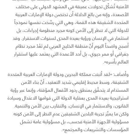
الأمنية تُشكِّل تحولات عميقة في المشهد الدولي على مختلف
الأصعدة، وإنه من بالغ الدلالة أن تحتضن دولة الإمارات العربية
المتحدة الشقيقة هذه القمة، وهي التي رسَّخت نفسها نموذجاً
للدولة التي لا تنظر إلى الأمن كونه مجرد منظومة إجراءات، بل
استثمار في الإنسان ورؤية بعيدة المدى لسنوات الاستقرار. وقد
أصبح واضحاً اليوم أنَّ منطقة الخليج العربي لم تَعُدْ مجرد نظام
جغرافي أو ممر حيوي، بل أحد الأعمدة التي يعتمد عليها استقرار
العالم بأسره».
وأضاف: «لقد أثبتت مملكة البحرين ودولة الإمارات العربية المتحدة
الشقيقة، وسط محيط إقليمي شديد التعقيد، أنَّ بناء الأمن
المستدام لا يتحقَّق بمنطق ردود الأفعال المؤقتة، وإنما عبر رؤية
استراتيجية بعيدة المدى بعقلية الدولة التي قوامها الاعتدال وسيادة
القانون، والاستثمار في الإنسان، والتقارب بين الأمن والتنمية.
ولكن ما يميِّز تجربة البلدين الشقيقين عدم النظر إلى الأمن كونه
مسؤولية الأجهزة الأمنية فحسب، بل مسؤولية عامة تشمل
المؤسسات والتشريعات والمجتمع».