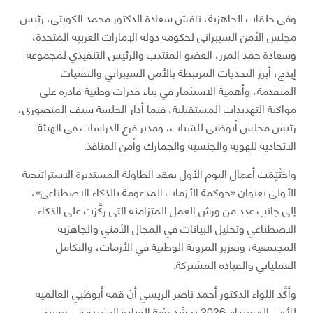
وفي حلقات الجاهزية، ناقش سعادة الدكتور محمد الكويتي، رئيس
مجلس الأمن السيبراني لحكومة دولة الإمارات العربية المتحدة،
وسعادة حمد المرر، العضو المنتدب والرئيس التنفيذي لمجموعة
إيدج، أبرز التحديات المرتبطة بالأمن السيبراني والتقنيات
المتقدمة، وأهمية الاستثمار في بناء قدرات وطنية قادرة على
مواكبة التهديدات المستقبلية، فيما أدار الجلسة سيف المنصوري،
رئيس مجلس أبوظبي للشباب، ومدير فرع الدراسات في الهيئة
الاتحادية للهوية والجنسية والجمارك وأمن المنافذ.
واختُتِمَت أعمال اليوم الأول بعقد الطاولة المستديرة الاستراتيجية
الأولى بعنوان «حوكمة الأزمات المدعومة بالذكاء الاصطناعي»،
إلى جانب عدد من ورش العمل المتزامنة التي ركَّزت على الذكاء
الاصطناعي وتحليل البيانات في المجال الأمني والجاهزية
المجتمعية، وتعزيز المرونة الوطنية في الأزمات، والتكامل
العملياتي والقيادة المشتركة.
وأكَّد اللواء الدكتور أحمد ناصر الريسي أنَّ قمة أبوظبي العالمية
للأمن المستدام 2026 تجسِّد رؤية القيادة الرشيدة في ترسيخ