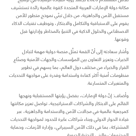
مكانة دولة الإمارات العربية المتحدة كقوة عالمية رائدة تستشرف
مستقبل الأمن والجاهزية، من خلال تبنّي نموذج متطور للأمن
يقوم على الاستباقية والتكامل والابتكار، وتوظيف تقنيات الذكاء
الاصطناعي والحلول الذكية في التنبؤ بالمخاطر وإدارتها قبل
وقوعها.
وأشار سعادته إلى أنَّ القمة تمثِّل منصة دولية مهمة لتبادل
الخبرات وتعزيز التعاون بين المؤسسات والجهات الأمنية وصنّاع
القرار والخبراء من مختلف دول العالم، بما يسهم في تطوير
منظومات أمنية أكثر كفاءة واستدامة وقدرة على مواجهة التحديات
والمتغيرات المتسارعة.
وأضاف: إنَّ دولة الإمارات، بفضل رؤيتها المستقبلية ونهجها
القائم على الابتكار والشراكات الاستراتيجية، تواصل تعزيز مكانتها
كمرجعية عالمية في مجالات الأمن والاستدامة والجاهزية، عبر
قيادة الحوار الدولي وبناء شراكات عابرة للحدود لمواجهة التحديات
المشتركة، بما في ذلك الأمن السيبراني، وإدارة الأزمات، وحماية
المجتمعات والبنى التحتية الحيوية.