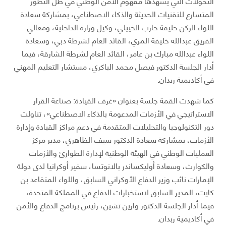
التحولات التي يشهدها مفهوم الأمن الوطني في ظل التطور
المتسارع للتقنيات الحديثة والذكاء الاصطناعي، بمشاركة سعادة
اللواء الركن خليفة حارب الخييلي، وكيل وزارة الداخلية، ومعالي
الفريق عبدالله خليفة المري، القائد العام لشرطة دبي، وسعادة
اللواء عبدالله مبارك بن عامر، القائد العام لشرطة الشارقة، فيما
أدار الجلسة الدكتور فيصل محمد الباكري، مستشار التعليم المهني
في أكاديمية ربدان.
كما شهدت القمة جلسة بعنوان «غرف القيادة: صناعة القرار
الاستراتيجي في الأزمات المدعومة بالذكاء الاصطناعي»، تناولت
دور التكنولوجيا والتحليلات المتقدمة في دعم مراكز القيادة وإدارة
الأزمات، بمشاركة سعادة الدكتور سيف الظاهري، مدير مركز
العمليات الوطني في الهيئة الوطنية لإدارة الطوارئ والأزمات
والكوارث، وسعادة أوليكساندر بالانوتسا، سفير أوكرانيا لدى دولة
الإمارات نائب وزير الدفاع الأوكراني السابق، واللواء المتقاعد بن
كايت، المدير السابق لاستخبارات الدفاع في المملكة المتحدة،
فيما أدار الجلسة الدكتور وارين تشين، رئيس برنامج الدفاع والأمن
في أكاديمية ربدان.