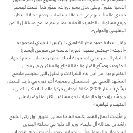
الأمنية تطوراً. وعلى مدى تسع دورات، تطوَّر هذا الحدث ليصبح
منتدى عالمياً يسهم في صياغة السياسات، ودفع عجلة الابتكار،
ورفع مستويات الجاهزية الأمنية، بما يرسم ملامح مستقبل الأمن
الإقليمي والدولي».
وقال سعادة حميد مطر الظاهري، الرئيس التنفيذي لمجموعة
«أدنيك»: «يعكس تنظيم الدورة التاسعة من معرض (آيسنار)
الالتزام الاستراتيجي لمجموعة أدنيك بتطوير منصات تجمع الجهات
الحكومية وصنّاع القرار وقادة القطاع والمبتكرين في مجال
التكنولوجيا، من أجل بناء الشراكات والحلول التي سترسم ملامح
المشهد الأمني في المستقبل. وبصفته أكبر دورة في تاريخ الحدث،
يرسِّخ (آيسنار 2026) مكانة أبوظبي مركزاً عالمياً للابتكار الأمني،
ويجسِّد رؤية دولة الإمارات نحو مستقبل أكثر أمناً وقدرة على
التكيف والجاهزية».
وافتُتِحَت أعمال القمة بكلمة ألقاها معالي الفريق أول ركن الشيخ
راشد بن عبدالله آل خليفة، وزير الداخلية في مملكة البحرين
الشقيقة، قال فيها: «تأتي القمة في وقتٍ أصبحت فيه التحديات