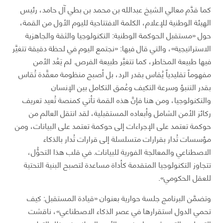
كما قدَّم معالي الشيخ عبدالله بن محمد بن بطي آل حامد، رئيس
الهيئة الوطنية للإعلام، الكلمة الافتتاحية لليوم الأول من القمة،
حول «مستقبل الحوكمة الوطنية: التكنولوجيا والثقة والجاهزية
الاستراتيجية»، والتي قال فيها: «نجتمع اليوم في لحظة دقيقة تتغيَّر
فيها طبيعة المخاطر، كما تتغيَّر طبيعة الفرص. لم يَعُد الأمن
مفهوماً تقليدياً يُقاس بقدر الرد، بل أصبح منظومة معقَّدة تُقاس
بقدر التنبؤ وسرعة التكيف وعُمق التكامل بين الإنسان
والتكنولوجيا، ومن هنا فإنَّ هذه القمة تأتي كمنصة تُعيد تعريف
ركائز الأمن الشامل وأبعاده المستقبلية، لقد انتقل العالم من
حوكمة تعتمد على الإجراءات إلى حوكمة تعتمد على البيانات، ومن
مؤسسات تُدار بقرارات متسلسلة إلى قرارات تُدار بالذكاء
الاصطناعي والمعالجة الفورية للبيانات. في قلب هذا التحوُّل،
تتجاوز التكنولوجيا المتقدمة كأداة مساعدة لتصبح البنية التحتية
للعقل الحكومي».
وتضمَّن البرنامج جلسة حوارية بعنوان «قيادة المستقبل: كيف
تحمي الدول استقرارها في عصر الذكاء الاصطناعي»، ناقشت