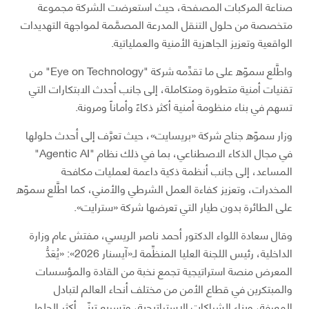
صناعة المركبات المصفحة، حيث استعرضت الشركة مجموعة
متخصصة من حلول التنقل المدرعة المصمَّمة لمواجهة التهديدات
الواقعية وتعزيز الجاهزية الأمنية والعملياتية.
واطَّلع سموّه على ما تقدِّمه شركة "Eye on Technology" من
تقنيات أمنية متطورة ومتكاملة، إلى جانب أحدث الابتكارات التي
تسهم في بناء منظومة أمنية أكثر ذكاءً وأماناً ومرونة.
وزار سموّه جناح شركة «بريسايت»، حيث تعرَّف إلى أحدث حلولها
في مجال الذكاء الاصطناعي، بما في ذلك نظام "Agentic AI"
المساعد، إلى جانب أنظمة ذكية داعمة لعمليات مكافحة
المخدرات، وتعزيز كفاءة العمل الشرطي والأمني، كما اطَّلع سموّه
على الطائرة بدون طيار التي تعرضها شركة «سترايت».
وقال سعادة اللواء الدكتور أحمد ناصر الريسي، مفتش عام وزارة
الداخلية، رئيس اللجنة العليا المنظِّمة لـ«آيسنار 2026»: «يُعَدُّ
المعرض منصة استراتيجية تجمع نخبة من القادة والمؤسسات
والمبتكرين في قطاع الأمن من مختلف أنحاء العالم لتبادل
المعرفة، وبناء الشراكات الاستراتيجية، وتسريع تبنّي أكثر الحلول