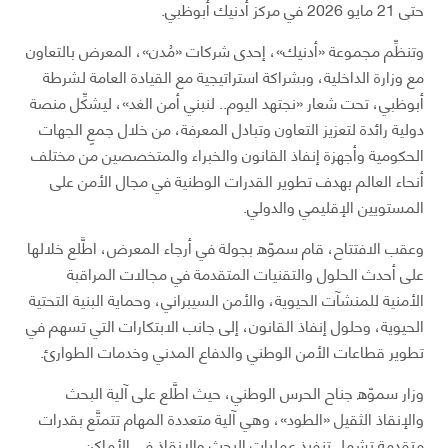
حتى 21 مايو 2026 في مركز أدنيك أبوظبي.
وتنظِّم مجموعة «أدنيك»، إحدى شركات «مُدن»، المعرض بالتعاون
مع وزارة الداخلية، وبشراكة استراتيجية مع القيادة العامة لشرطة
أبوظبي، تحت شعار «نجتهد اليوم.. لنبني أمن الغد»، ليشكِّل منصة
دولية رائدة لتعزيز التعاون وتبادل المعرفة، من خلال جمعِ الجهات
الحكومية وأجهزة إنفاذ القانون والخبراء والمتخصصين من مختلف
أنحاء العالم بهدف تطوير القدرات الوطنية في مجال الأمن على
المستويين الإقليمي والدولي.
وعقب الافتتاح، قام سموّه بجولة في أرجاء المعرض، اطَّلع خلالها
على أحدث الحلول والتقنيات المتقدمة في مجالات المراقبة
الأمنية للمنشآت الحيوية، والأمن السيبراني، وحماية البنية التحتية
الحيوية، وحلول إنفاذ القانون، إلى جانب الابتكارات التي تسهم في
تطوير قطاعات الأمن الوطني والدفاع المدني وخدمات الطوارئ.
وزار سموّه جناح الحرس الوطني، حيث اطَّلع على آلية البحث
والإنقاذ الثقيل «الطود»، وهي آلية متعددة المهام تتمتَّع بقدرات
متقدمة تشمل تنفيذ عمليات البحث والإنقاذ في الأماكن