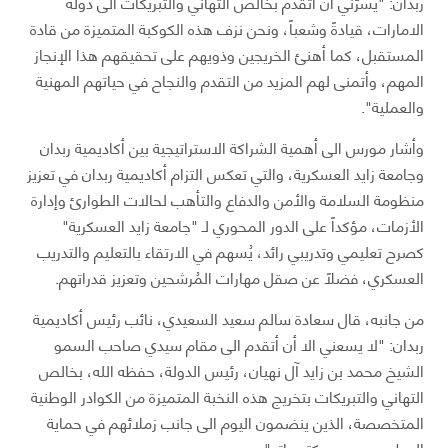
ربدان: "يسرُّني أن أتقدم بخالص التهاني والتبريكات الى دولة
الامارات، قيادةً وشعباً، ونحن نزف هذه الكوكبة المتميزة من قادة
المستقبل، كما أهنئ الخريجين وذويهم على تحقيقهم هذا الإنجاز
المهم، وأتمنى لهم المزيد من التقدم والنجاح في حياتهم المهنية
والعملية".
وأشار مورس الى أهمية الشراكة الاستراتيجية بين أكاديمية ربدان
وجامعة زايد العسكرية، والتي تعكس التزام أكاديمية ربدان في تعزيز
منظومة السلامة والأمن والدفاع والتأهب لحالات الطوارئ وإدارة
الأزمات، مؤكداً على الدور المحوري لـ "جامعة زايد العسكرية"
كصرح تعليمي وتدريبي رائد، يُسهم في الارتقاء بالتعليم والتدريب
العسكري، فضلاً عن صقل مهارات المُرشحين وتعزيز قدراتهم.
من جانبه، قال سعادة سالم سعيد السعيدي، نائب رئيس أكاديمية
ربدان: "لا يسعني الا أن أتقدم الى مقام سيدي صاحب السمو
الشيخ محمد بن زايد آل نهيان، رئيس الدولة، حفظه الله، بخالص
التهاني والتبريكات بتخريج هذه النخبة المتميزة من الكوادر الوطنية
المتخصصة، الذين ينضمون اليوم الى جانب زملائهم في حماية
الوطن وصون ومكتسباته".