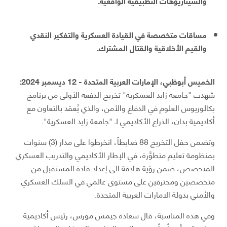
والسيناريوهات التطبيقية الواقعية.
مساقات متخصصة في القيادة العسكرية والتفكير النقدي
والقيم الأخلاقية والقتال المشترك.
الخميس أبوظبي، الإمارات العربية المتحدة - 12 ديسمبر 2024:
شهدت "جامعة زايد العسكرية" تخريج الدفعة الأولى من برنامج
بكالوريوس العلوم في الدفاع والأمن، والذي يُعقد بالتعاون مع
أكاديمية بدان، الذراع الأكاديمي لـ "جامعة زايد العسكرية".
وتضمن حفل التخريج 88 ضابطاً، انخرطوا على مدار (3) سنوات
بمنظومة تعليم متطوَّرة، في الإطار الأكاديمي والتدريب العسكري
المتخصص، ضمن رؤية هادفة الى إعداد قادة المستقبل من
متخصصين ومحترفين على مستوى عالمي في السلك العسكري
والأمني بدولة الامارات العربية المتحدة.
وفي هذه المناسبة، قال سعادة جيمس مورس، رئيس أكاديمية