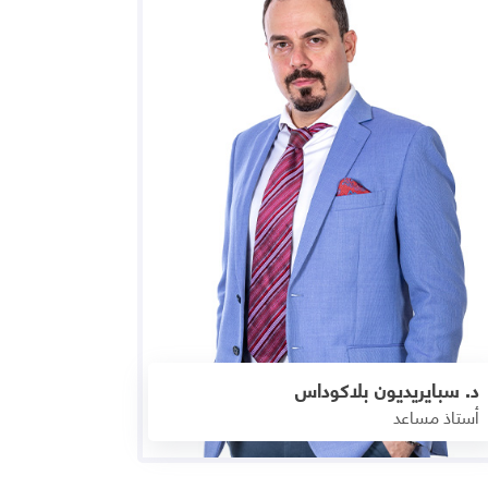
د. سبايريديون بلاكوداس
أستاذ مساعد