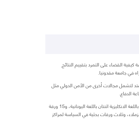
 كيفية القضاء على التمرد بتقييم النتائج
اه في جامعة مقدونيا.
متد لتشمل مجالات أخرى من الأمن الدولي مثل
ة الدفاع.
• تشمل نتائجه البحثية في جملة أمور، دراستان باللغة الانكليزية اثنتان باللغة اليونانية، و15 ورقة
زملاء، وثلاث ورقات بحثية في السياسة لمراكز