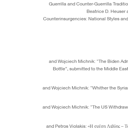
“Guerrilla and Counter-Guerrilla Traditi
Beatrice D. Heuser 
Counterinsurgencies: National Styles an
and Wojciech Michnik: “The Biden Adm
Bottle”, submitted to the Middle Eas
and Wojciech Michnik: “Whither the Syrian
and Wojciech Michnik: “The US Withdrawal
and Petros Violakis: «Η σχέση Λιβύης – Τ