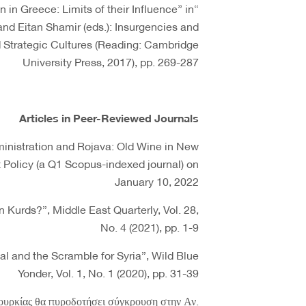
on in Greece: Limits of their Influence” in
and Eitan Shamir (eds.): Insurgencies and
d Strategic Cultures (Reading: Cambridge
University Press, 2017), pp. 269-287
Articles in Peer-Reviewed Journals
inistration and Rojava: Old Wine in New
t Policy (a Q1 Scopus-indexed journal) on
January 10, 2022
 Kurds?”, Middle East Quarterly, Vol. 28,
No. 4 (2021), pp. 1-9
 and the Scramble for Syria”, Wild Blue
Yonder, Vol. 1, No. 1 (2020), pp. 31-39
ουρκίας θα πυροδοτήσει σύγκρουση στην Αν.