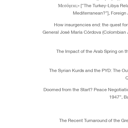
Μεσόγειο;» [“The Turkey-Libya Rela
Mediterranean?”], Foreign A
“How insurgencies end: the quest for
General José María Córdova (Colombian Jou
“The Impact of the Arab Spring on th
“The Syrian Kurds and the PYD: The Ou
Q
“Doomed from the Start? Peace Negotiatio
1947”, Ba
“The Recent Turnaround of the Gr