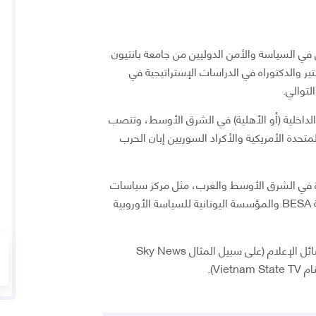
في السياسة والأمن الدوليين من جامعة بانتيون
 والدكتوراه في الدراسات الإستراتيجية في
لتوالي.
لداخلية (أو الأهلية) في الشرق الأوسط، وتنصب
متحدة الأمريكية والأكراد السوريين إبان الحرب
دة في الشرق الأوسط والغرب، مثل مركز سياسات
الإمارات ومركز بيجن والسادات للدراسات الاستراتيجية BESA والمؤسسة اليونانية للسياسة الأوروبية
ELIAMEP، وله حضور وظهور دائم في الصحافة ووسائل الإعلام (على سبيل المثال Sky News