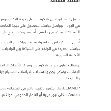
حصل د. سبايريديون بلاكوداس على درجة البكالوريوس 
في اليونان وواصل دراسته للحصول على درجة الماجستير
المملكة المتحدة في جامعتي أبيريستويث وريدنج على ا
أجرى د. بلاكوداس أبحاثه ولديه منشورات عن الحروب ا
دراسته الجديدة في الواقع على الشراكة بين الولايات ال
الأهلية السورية.
وهناك تعاون بين د. بلاكوداس ومراكز الأبحاث الرائ
والخارجية
Arabia سكاي نيوز عربية أو التلفاز الحكومي لدولة فيتنام Vietnam State TV).