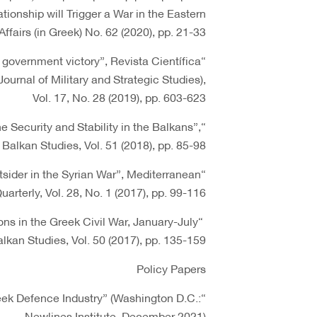
tionship will Trigger a War in the Eastern
ffairs (in Greek) No. 62 (2020), pp. 21-33
 government victory”, Revista Científica
rnal of Military and Strategic Studies),
Vol. 17, No. 28 (2019), pp. 603-623
e Security and Stability in the Balkans”,
Balkan Studies, Vol. 51 (2018), pp. 85-98
tsider in the Syrian War”, Mediterranean
uarterly, Vol. 28, No. 1 (2017), pp. 99-116
ns in the Greek Civil War, January-July
lkan Studies, Vol. 50 (2017), pp. 135-159
Policy Papers
eek Defence Industry” (Washington D.C.:
Newlines Institute, December 2021)