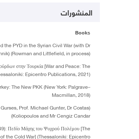
المنشورات
Books
the PYD in the Syrian Civil War (with Dr
nik) (Rowman and Littlefield, in process)
Κούρδων στην Τουρκία [War and Peace: The
hessaloniki: Epicentro Publications, 2021)
urkey: The New PKK (New York: Palgrave–
Macmillan, 2018)
urses, Prof. Michael Gunter, Dr Costas
Koliopoulos and Mr Cengiz Candar)
9): Πεδίο Μάχης του Ψυχρού Πολέμου [The
 of the Cold War] (Thessaloniki: Epicentro