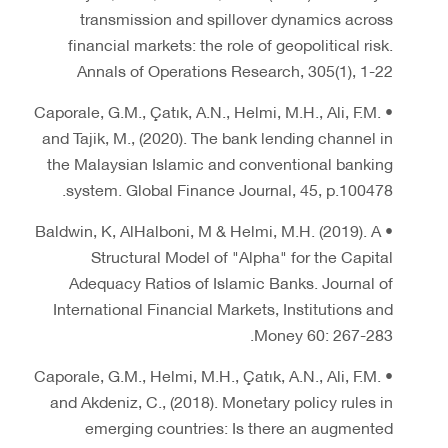
transmission and spillover dynamics across
financial markets: the role of geopolitical risk.
Annals of Operations Research, 305(1), 1-22
• Caporale, G.M., Çatık, A.N., Helmi, M.H., Ali, F.M.
and Tajik, M., (2020). The bank lending channel in
the Malaysian Islamic and conventional banking
system. Global Finance Journal, 45, p.100478.
• Baldwin, K, AlHalboni, M & Helmi, M.H. (2019). A
Structural Model of "Alpha" for the Capital
Adequacy Ratios of Islamic Banks. Journal of
International Financial Markets, Institutions and
Money 60: 267-283.
• Caporale, G.M., Helmi, M.H., Çatık, A.N., Ali, F.M.
and Akdeniz, C., (2018). Monetary policy rules in
emerging countries: Is there an augmented