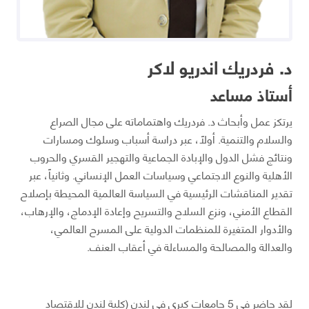
د. فردريك اندريو لاكر
أستاذ مساعد
يرتكز عمل وأبحاث د. فردريك واهتماماته على مجال الصراع
والسلام والتنمية. أولاً، عبر دراسة أسباب وسلوك ومسارات
ونتائج فشل الدول والإبادة الجماعية والتهجير القسري والحروب
الأهلية والنوع الاجتماعي وسياسات العمل الإنساني. وثانياً، عبر
تقدير المناقشات الرئيسية في السياسة العالمية المحيطة بإصلاح
القطاع الأمني، ونزع السلاح والتسريح وإعادة الإدماج، والإرهاب،
والأدوار المتغيرة للمنظمات الدولية على المسرح العالمي،
والعدالة والمصالحة والمساءلة في أعقاب العنف.
لقد حاضر في 5 جامعات كبرى في لندن (كلية لندن للاقتصاد