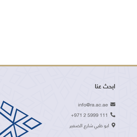
ابحث عنا
info@ra.ac.ae
+971 2 5999 111
ابو ظبي شارع الضفير