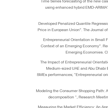
• “Time Series forecasting of the new 
using enhanced hybrid EMD-ARIMA”. 
• “Developed Penalized Quantile Regress
Price in European Union”. The Journal o
• “Entrepreneurial Orientation in Small
Context of an Emerging Economy”. Re
Emerging Economies. Ch
• “The Impact of Entrepreneurial Orient
Medium-sized UAE and Abu Dhabi B
SMEs performances; “Entrepreneurial orie
• “Modeling the Consumer Shopping Path: 
decomposition “, Research Meeting
• “Measuring the Market Efficiency: An A