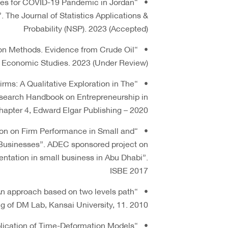
cases for COVID-19 Pandemic in Jordan
The Journal of Statistics Applications &
Probability (NSP). 2023 (Accepted)
ion Methods. Evidence from Crude Oil
f Economic Studies. 2023 (Under Review)
 Firms: A Qualitative Exploration in The
search Handbook on Entrepreneurship in
apter 4, Edward Elgar Publishing – 2020
ation on Firm Performance in Small and
usinesses”. ADEC sponsored project on
ntation in small business in Abu Dhabi”.
ISBE 2017
An approach based on two levels path
 of DM Lab, Kansai University, 11. 2010
pplication of Time-Deformation Models