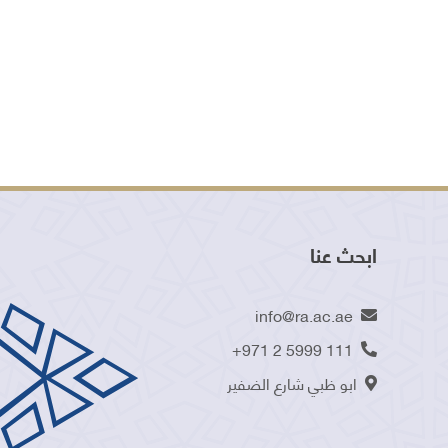
ابحث عنا
info@ra.ac.ae
+971 2 5999 111
ابو ظبي شارع الضفير